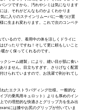
パンツですから、汚れやシミは気になります
には、それがどんなものかよくわかりま
たのお気に入りのステインリムーバに一晩つけ置
様に生まれ変わります。これで次のコンペテ
に優れているので、着用中の体を涼しくドライに
はぴったりですね！そして更に頼もしいこと
も体を暖かく保ってくれるのです。
ックシーム縫製」により、縫い目が肌に食い
ありません。目立ちすぎす、さりげなく配置
付けられていますので、お洗濯で剥がれてし
地を重ねたエクストラパディング仕様。一般的な
イプの乗馬用キュロット）よりも厚めのイン
上での理想的な快適さとグリップ力を生み出
exarsには膝やお尻のグリップが付いていま