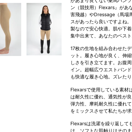
があまり良くない乗馬パンツ
す
ン（競技用）Flexars』があ
る
害飛越）やDressage（
スがあったら良いですよね。コ
製なので安心快適。肌や下着
集中出来て、あなたのベスト
17枚の生地を組み合わせた
ット。履き心地が良く、伸縮性
しさを引き立てます。お腹周
イン。超幅広ウエストバンド
も快適な履き心地。ズレたり
Flexarsで使用している
は耐久性に優れ、通気性が良
弾力性、摩耗耐久性に優れて
をミックスさせて私たちが求
Flexarsは洗濯を繰り返
け、ソフトな肌触りはそのま