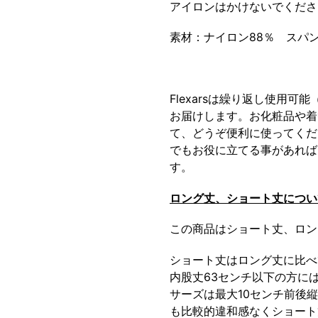
アイロンはかけないでくださ
素材：ナイロン88％ スパン
Flexars
は繰り返し使用可能
お届けします。お化粧品や着
て、どうぞ便利に使ってくだ
でもお役に立てる事があれば
す。
ロング丈、ショート丈につい
この商品はショート丈、ロン
ショート丈はロング丈に比べ
内股丈
63
センチ以下の方に
サーズは最大
10
センチ前後縦
も比較的違和感なくショート