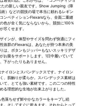
は過去の話。これからは、『コンペティショ
なたの新しい親友です。Show Jumping（障
馬場馬術）などの競技の場で本当に頼れるレギン
ンペティションFlexarsなら、全面二重縫
の色が全く気にならないから、競技に100％
が尽くせます。
デザインが、体型やサイズを問わず快適にフィ
抜群のFlexarsは、あなたが持つ本来の美
りは、ボタンもジッパーもないスッキリデザ
がお腹をサポートします。1日中履いていて
、下がったりもありません。
素材はナイロンとスパンデックスです。ナイロン
く、肌触りが柔らか。スパンデックス素材は
いて、とても強い素材です。この二つの特性
める理想的な生地が出来上がりました。
しても色落ちせず鮮やかなカラーをキープし続
ま。そしてすぐに乾きます。それからとって