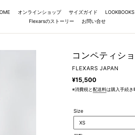
OME
オンラインショップ
サイズガイド
LOOKBOOKS
Flexarsのストーリー
お問い合せ
コンペティションF
販
FLEXARS JAPAN
売
通
¥15,500
元
常
※消費税と
配送料
は購入手続き
価
格
Size