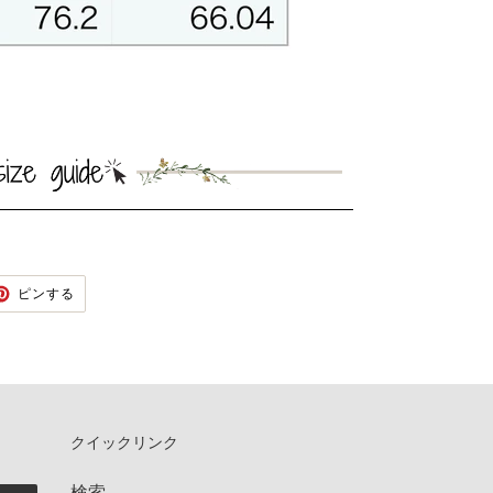
TER
PINTEREST
ピンする
で
ピ
ン
す
る
クイックリンク
検索