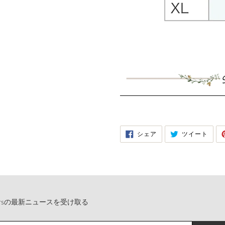
FACEBOOK
TWIT
シェア
ツイート
で
に
シ
投
ェ
稿
ア
す
す
る
る
xarsの最新ニュースを受け取る