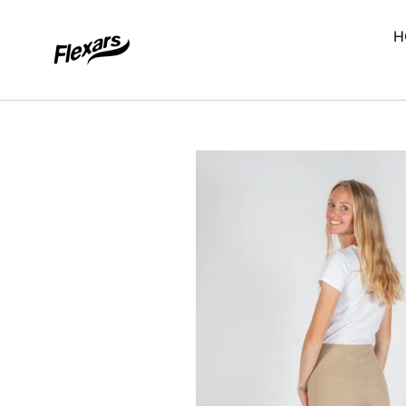
コ
ン
H
テ
ン
ツ
に
ス
キ
ッ
プ
す
る